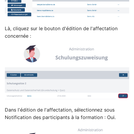
Modèles
i
Questions fréquemment
Mesures
DOC
o
posées
Objets DS
Système
AIPD
n
Là, cliquez sur le bouton d'édition de l'affectation
Filtre/Visibilité
concernée :
d
Index
Tâches
e
Notes
l
Opérations de masse
a
r
Suppression de pièces
jointes
e
c
Changements
Dans l'édition de l'affectation, sélectionnez sous
h
Notification des participants à la formation : Oui.
Token
e
r