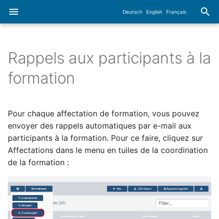
Deutsch
English
Français
I
n
Rappels aux participants à la
Manuel d`utilisation
Login
Gestion des groupes
Vidéo de démonstration :
TC
Entrée dans
Reporting - Assistant
i
formation
Rappels aux participants à
l'administration
chargé du rapport
t
la formation
Module
Enregistrement de
Ex : formation de groupes
RT
l'utilisateur
cibles
Formations
Übersicht über
i
Pour chaque affectation de formation, vous pouvez
Zusatzfunktionen
Administration
MOT
a
envoyer des rappels automatiques par e-mail aux
Gestion des profils
Fusionner des groupes
Entreprise
participants à la formation. Pour ce faire, cliquez sur
Commentaires
Fonctions
ACC
l
supplémentaires
Aperçu de la formation
Affectations dans le menu en tuiles de la coordination
Départements
i
Liens
de la formation :
Audit
s
Releaseinformationen
Utilisateur
Mots clés
NFT
a
Nouvelle interface
Contacts
t
utilisateur
Uploads
Tickets//Tâches