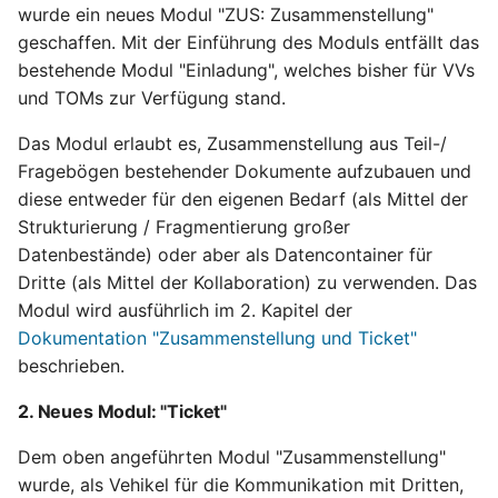
Templates
Measures
wurde ein neues Modul "ZUS: Zusammenstellung"
g
Filter/Visibility
DOC
Reminder emails
geschaffen. Mit der Einführung des Moduls entfällt das
s
DS-Objects
System
bestehende Modul "Einladung", welches bisher für VVs
PIA
Documents
e
und TOMs zur Verfügung stand.
Dataflow
a
Das Modul erlaubt es, Zusammenstellung aus Teil-/
Tasks
Training export
Notes
Fragebögen bestehender Dokumente aufzubauen und
r
Registration links
diese entweder für den eigenen Bedarf (als Mittel der
c
Mass operations
Strukturierung / Fragmentierung großer
Class room
Datenbestände) oder aber als Datencontainer für
h
Delete attachments
Dritte (als Mittel der Kollaboration) zu verwenden. Das
CSV-Import
Modul wird ausführlich im 2. Kapitel der
Changes
Dokumentation "Zusammenstellung und Ticket"
Token
beschrieben.
Token
2. Neues Modul: "Ticket"
Dem oben angeführten Modul "Zusammenstellung"
wurde, als Vehikel für die Kommunikation mit Dritten,