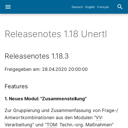
Deutsch
English
Français
I
n
Releasenotes 1.18 Unertl
User Guide
Participant handbook
DPA
Getting started with
Reporting - Report Wiza
Login
Administration dashboar
i
administration
t
Modul
Administration and
DP
Overview of additional
User registration
Role administration
Releasenotes 1.18.3
coordination
Courses
functions
i
Administration
TOM
Profile management
Company administration
Freigegeben am: 28.04.2020 20:00:00
a
Company
Comments
General features
ACC
Training Overview
Participant administratio
l
Features
Departments
Links
i
Release notes
Audit
Groups
1. Neues Modul: "Zusammenstellung"
z
User
Tags
New user interface
Sub
Training catalog
Zur Gruppierung und Zusammenfassung von Frage-/
i
Contacts
Uploads
Antwortkombinationen aus den Modulen "
VV
:
n
Frequently asked questions
Tickets/Tasks
Training assignment
Verarbeitung" und "
TOM
: Techn.-org. Maßnahmen"