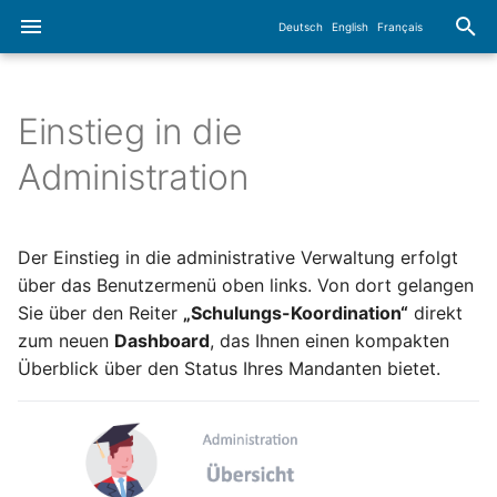
Deutsch
English
Français
S
u
Einstieg in die
Anwenderhandbuch
Login
Dashboard-Übersicht
Gruppenverwaltung
AV
Einstieg in die
Reporting -
c
Administration
Administration
Berichtsassistent
h
Module
Benutzerregistrierung
Bsp.: Zielgruppenschulung
Übersicht „Credits“
VV
Schulungen
Übersicht über
e
Der Einstieg in die administrative Verwaltung erfolgt
Zusatzfunktionen
Administration
Profilverwaltung
Gruppen zusammenführen
Übersicht
TOM
w
über das Benutzermenü oben links. Von dort gelangen
„Schulungsstatus“
Unternehmen
Sie über den Reiter
„Schulungs-Koordination“
Kommentare
direkt
Allgemeine Funktionen
Schulungsübersicht
ACC
i
Navigationskacheln im
zum neuen
Dashboard
, das Ihnen einen kompakten
Abteilungen
r
Dashboard
Links
Releaseinformationen
Überblick über den Status Ihres Mandanten bietet.
Audit
d
Benutzer
Rollenbasierte
Schlagwörter
Neue Benutzeroberfläche
Sub
i
Zugriffsrechte
Kontakte
n
Uploads
Häufig gestellte Fragen
Tickets/Aufgaben